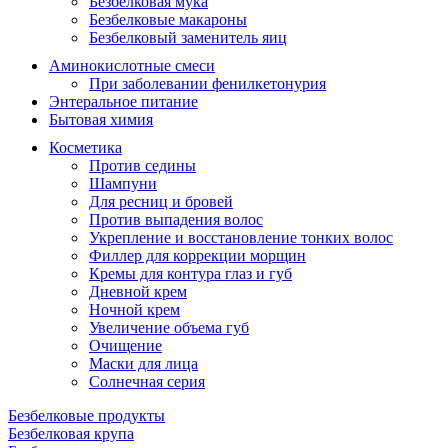
Безбелковая мука
Безбелковые макароны
Безбелковый заменитель яиц
Аминокислотные смеси
При заболевании фенилкетонурия
Энтеральное питание
Бытовая химия
Косметика
Против седины
Шампуни
Для ресниц и бровей
Против выпадения волос
Укрепление и восстановление тонких волос
Филлер для коррекции морщин
Кремы для контура глаз и губ
Дневной крем
Ночной крем
Увеличение объема губ
Очищение
Маски для лица
Солнечная серия
Безбелковые продукты
Безбелковая крупа