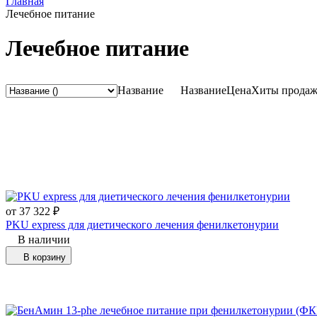
Главная
Лечебное питание
Лечебное питание
Название
Название
Цена
Хиты прода
от
37 322
₽
PKU express для диетического лечения фенилкетонурии
В наличии
В корзину