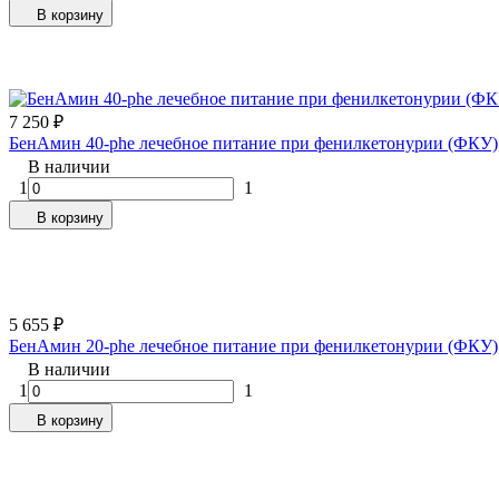
В корзину
7 250
₽
БенАмин 40-phe лечебное питание при фенилкетонурии (ФКУ), 
В наличии
1
1
В корзину
5 655
₽
БенАмин 20-phe лечебное питание при фенилкетонурии (ФКУ), 
В наличии
1
1
В корзину