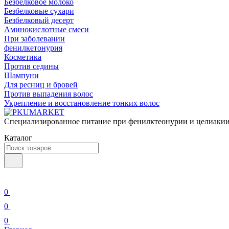
Безбелковое молоко
Безбелковые сухари
Безбелковый десерт
Аминокислотные смеси
При заболевании
фенилкетонурия
Косметика
Против седины
Шампуни
Для ресниц и бровей
Против выпадения волос
Укрепление и восстановление тонких волос
Специализированное питание при фенилктеонурии и целиакии
Каталог
0
0
0