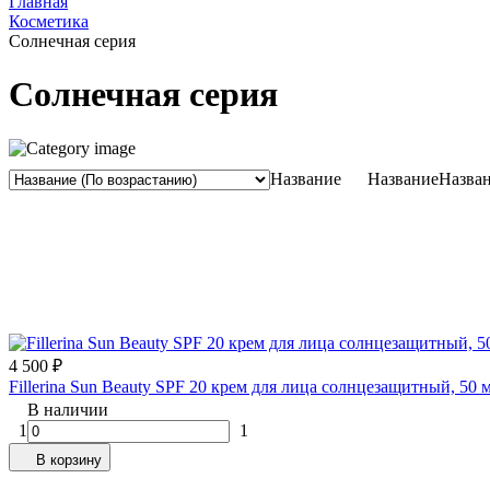
Главная
Косметика
Солнечная серия
Солнечная серия
Название
Название
Назва
4 500
₽
Fillerina Sun Beauty SPF 20 крем для лица солнцезащитный, 50 
В наличии
1
1
В корзину