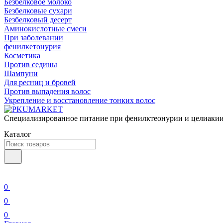
Безбелковое молоко
Безбелковые сухари
Безбелковый десерт
Аминокислотные смеси
При заболевании
фенилкетонурия
Косметика
Против седины
Шампуни
Для ресниц и бровей
Против выпадения волос
Укрепление и восстановление тонких волос
Специализированное питание при фенилктеонурии и целиакии
Каталог
0
0
0