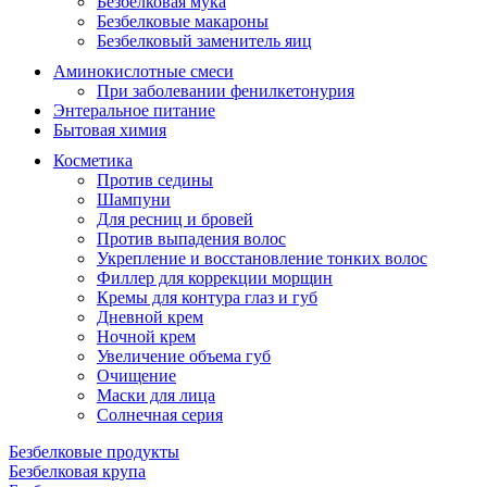
Безбелковая мука
Безбелковые макароны
Безбелковый заменитель яиц
Аминокислотные смеси
При заболевании фенилкетонурия
Энтеральное питание
Бытовая химия
Косметика
Против седины
Шампуни
Для ресниц и бровей
Против выпадения волос
Укрепление и восстановление тонких волос
Филлер для коррекции морщин
Кремы для контура глаз и губ
Дневной крем
Ночной крем
Увеличение объема губ
Очищение
Маски для лица
Солнечная серия
Безбелковые продукты
Безбелковая крупа