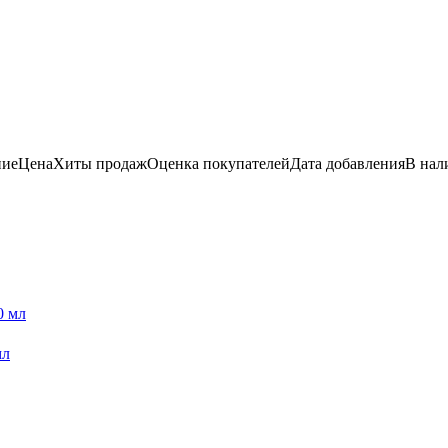
ние
Цена
Хиты продаж
Оценка
покупателей
Дата добавления
В нал
мл