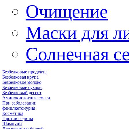
Очищение
Маски для л
Солнечная с
Безбелковые продукты
Безбелковая крупа
Безбелковое молоко
Безбелковые сухари
Безбелковый десерт
Аминокислотные смеси
При заболевании
фенилкетонурия
Косметика
Против седины
Шампуни
Для ресниц и бровей