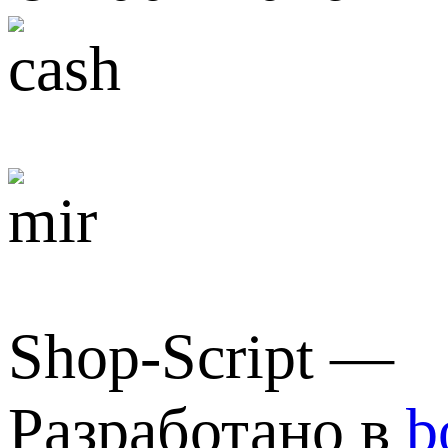
Shop-Script —
Разработано в
b